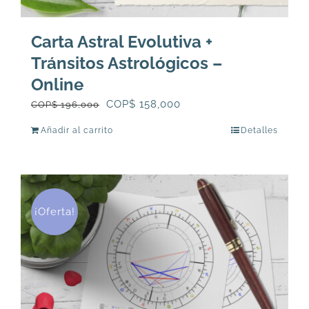
Carta Astral Evolutiva +
Tránsitos Astrológicos –
Online
El
El
COP$
158,000
COP$
196,000
precio
precio
Añadir al carrito
Detalles
original
actual
era:
es:
COP$
COP$
196,000.
158,000.
¡Oferta!