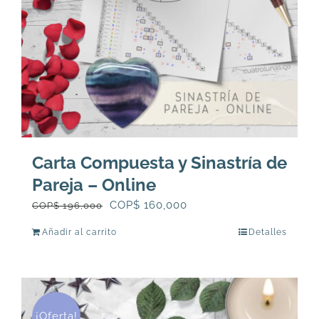
Carta Compuesta y Sinastría de
Pareja – Online
El
El
COP$
160,000
COP$
196,000
precio
precio
Añadir al carrito
Detalles
original
actual
era:
es:
COP$
COP$
196,000.
160,000.
¡Oferta!