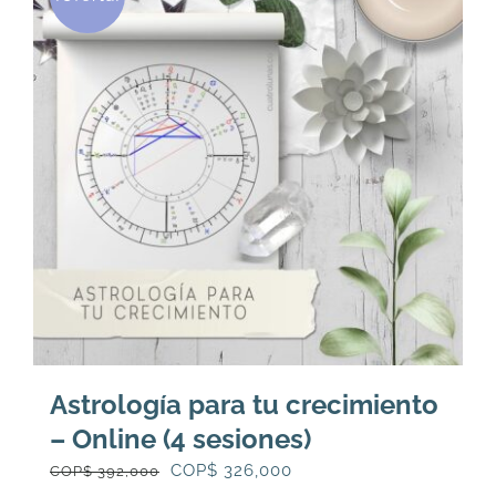
Astrología para tu crecimiento
– Online (4 sesiones)
El
El
COP$
326,000
COP$
392,000