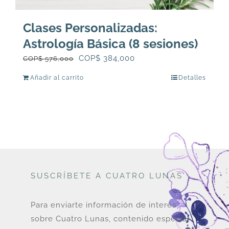
Clases Personalizadas:
Astrología Básica (8 sesiones)
El
El
COP$
384,000
COP$
576,000
precio
precio
Añadir al carrito
Detalles
original
actual
era:
es:
COP$
COP$
576,000.
384,000.
SUSCRÍBETE A CUATRO LUNAS
Para enviarte información de interés
sobre Cuatro Lunas, contenido especial