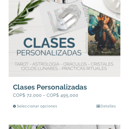
Clases Personalizadas
Rango
COP$
72,000
-
COP$
495,000
de
Seleccionar opciones
Detalles
Este
precios:
producto
desde
tiene
COP$