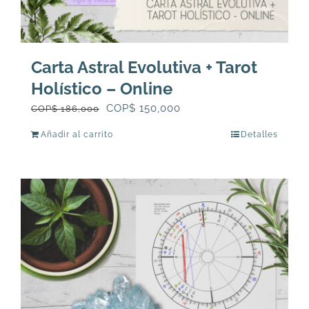
Carta Astral Evolutiva + Tarot
Holístico – Online
El
El
COP$
150,000
COP$
186,000
precio
precio
Añadir al carrito
Detalles
original
actual
era:
es:
COP$
COP$
186,000.
150,000.