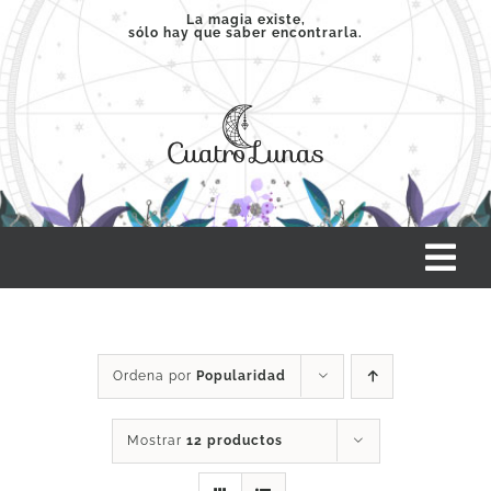
Saltar
La magia existe,
sólo hay que saber encontrarla.
al
contenido
Tog
Nav
INICIO
Ordena por
Popularidad
SERVICIOS
Mostrar
12 productos
CLASES