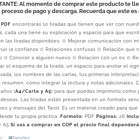
ANTE: Al momento de comprar este producto te llev
l proceso de pago y descarga. Recuerda que este es 
e
PDF
encontrarás 10 tiradas que tienen que ver con nues
s, cada una tiene su explicación y espacio para que escr
on las tiradas disponibles: ✩ Mejorar comunicación con 
ruir la confianza ✩ Relaciones confusas ✩ Relación que 
 ✩ Conocer a alguien nuevo ✩ Relación con un ex ✩ Rela
r el esquema de la tirada, un espacio para anotar el signi
usada, los nombres de las cartas, tus primeras interpretac
el resumen, cómo integrar la lectura y notas adicionales. 
años (
A4/Carta y A5
) para que puedas imprimirlo como 
o deseas. Las tiradas están presentada en un formato senci
ones y mensajes del Tarot. Es un material creado para que
desde tu propia práctica.
Formato:
PDF
Páginas:
26
Inclu
 y A5
Si vas a comprar en COP el precio final dependerá
r
Detalles