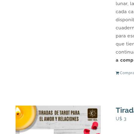
lunar, 
cada ca
disponi
cuadern
para es
que tie
continu
a compr
Compra
Tirad
U$
3