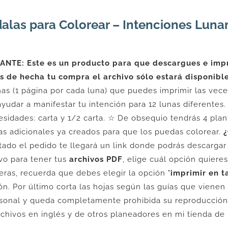
las para Colorear – Intenciones Luna
NTE: Este es un producto para que descargues e impri
 de hecha tu compra el archivo sólo estará disponibl
nas (1 página por cada luna) que puedes imprimir las vec
yudar a manifestar tu intención para 12 lunas diferentes
esidades: carta y 1/2 carta. ☆ De obsequio tendrás 4 plan
s adicionales ya creados para que los puedas colorear.
¿
ado el pedido te llegará un link donde podrás descargar
ivo para tener tus
archivos PDF
, elige cuál opción quiere
eras, recuerda que debes elegir la opción "
imprimir en t
ón. Por último corta las hojas según las guías que vienen 
sonal y queda completamente prohibida su reproducción t
rchivos en inglés y de otros planeadores en mi tienda de