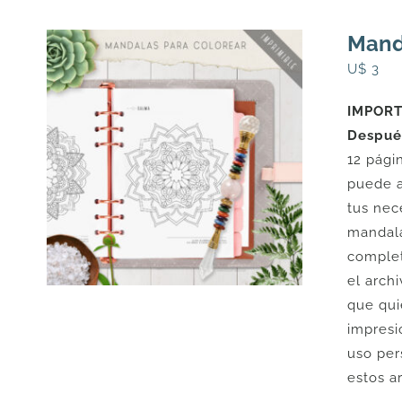
Manda
U$
3
IMPORTA
Después
12 pági
puede a
tus nec
mandala
complet
el arch
que qui
impresi
uso per
estos a