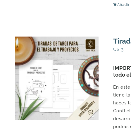
Añadir 
Tirad
U$
3
IMPORT
todo e
En est
tiene l
haces l
Conflic
desarro
podrás 