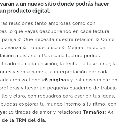
arán a un nuevo sitio donde podrás hacer
un producto digital.
tras relaciones tanto amorosas como con
ibas lo que vayas descubriendo en cada lectura.
mi pareja ✩ Qué necesita nuestra relación ✩ Cómo
no avanza ✩ Lo que busco ✩ Mejorar relación
ción a distancia Para cada lectura podrás
ficado de cada posición, la fecha, la fase lunar, la
iones y sensaciones, la interpretación por cada
Cada archivo tiene
26 páginas
y está disponible en
prefieras y llevar un pequeño cuaderno de trabajo
llo y claro, con recuadros para escribir tus ideas,
 puedas explorar tu mundo interno a tu ritmo, con
ye:
10 tiradas de amor y relaciones
Tamaños:
A4
 de la TRM del día.