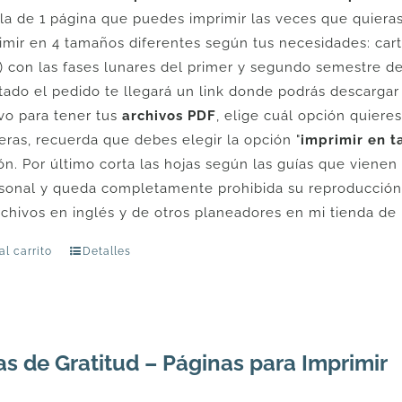
illa de 1 página que puedes imprimir las veces que quiera
imir en 4 tamaños diferentes según tus necesidades: carta,
) con las fases lunares del primer y segundo semestre d
ado el pedido te llegará un link donde podrás descargar
ivo para tener tus
archivos PDF
, elige cuál opción quiere
eras, recuerda que debes elegir la opción "
imprimir en t
ón. Por último corta las hojas según las guías que vienen 
sonal y queda completamente prohibida su reproducción t
rchivos en inglés y de otros planeadores en mi tienda de
al carrito
Detalles
as de Gratitud – Páginas para Imprimir