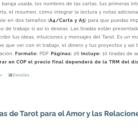
la baraja usada, los nombres de las cartas, tus primeras in
rta, el resumen, cómo integrar la lectura y notas adicion
ble en dos tamaños (
A4/Carta y A5
) para que puedas imp
o de trabajo si así lo deseas. Las tiradas están presentad
cribir tus ideas, intuiciones y mensajes del Tarot. Es un 
ne que ver con el trabajo, el dinero y tus proyectos y as
ación.
Formato:
PDF
Páginas:
26
Incluye:
10 tiradas de 
ar en COP el precio final dependerá de la TRM del día
r
Detalles
as de Tarot para el Amor y las Relacion