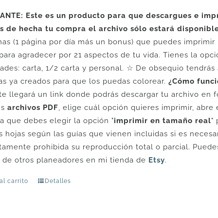
NTE: Este es un producto para que descargues e impri
 de hecha tu compra el archivo sólo estará disponibl
nas (1 página por día más un bonus) que puedes imprimir 
 para agradecer por 21 aspectos de tu vida. Tienes la opc
ades: carta, 1/2 carta y personal. ☆ De obsequio tendrás 
s ya creados para que los puedas colorear.
¿Cómo funci
te llegará un link donde podrás descargar tu archivo en
us
archivos PDF
, elige cuál opción quieres imprimir, abre
a que debes elegir la opción "
imprimir en tamaño real
"
as hojas según las guías que vienen incluidas si es neces
amente prohibida su reproducción total o parcial. Puede
y de otros planeadores en mi tienda de
Etsy
.
al carrito
Detalles