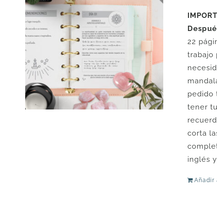
IMPORTA
Después
22 pági
trabajo
necesid
mandala
pedido 
tener t
recuerd
corta l
complet
inglés 
Añadir 