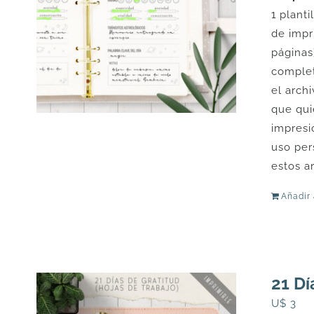
1 plant
de impr
páginas
complet
el arch
que qui
impresi
uso per
estos a
Añadir 
21 Dí
U$
3