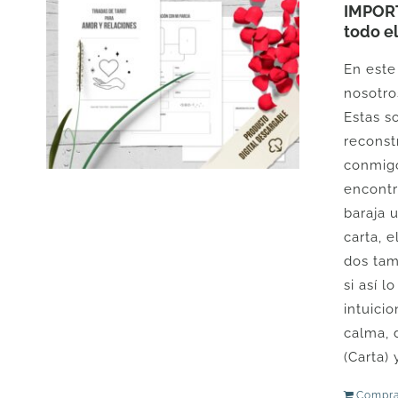
IMPORT
todo e
En est
nosotro
Estas s
reconst
conmigo
encontra
baraja 
carta, 
dos tam
si así l
intuici
calma, 
(Carta)
Compra